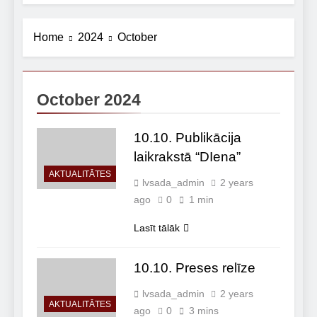
Home
2024
October
October 2024
10.10. Publikācija
laikrakstā “DIena”
AKTUALITĀTES
lvsada_admin
2 years
ago
0
1 min
Lasīt tālāk
10.10. Preses relīze
lvsada_admin
2 years
AKTUALITĀTES
ago
0
3 mins