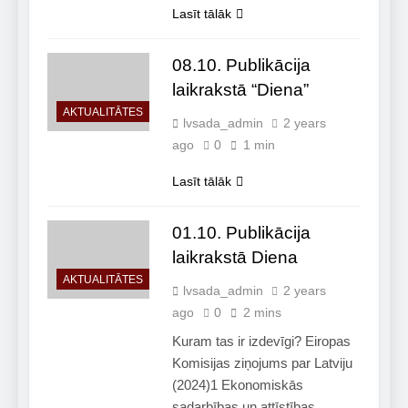
Lasīt tālāk
08.10. Publikācija
laikrakstā “Diena”
AKTUALITĀTES
lvsada_admin
2 years
ago
0
1 min
Lasīt tālāk
01.10. Publikācija
laikrakstā Diena
AKTUALITĀTES
lvsada_admin
2 years
ago
0
2 mins
Kuram tas ir izdevīgi? Eiropas
Komisijas ziņojums par Latviju
(2024)1 Ekonomiskās
sadarbības un attīstības