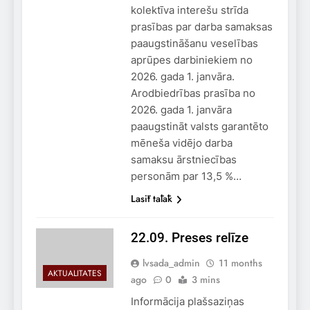
kolektīva interešu strīda
prasības par darba samaksas
paaugstināšanu veselības
aprūpes darbiniekiem no
2026. gada 1. janvāra.
Arodbiedrības prasība no
2026. gada 1. janvāra
paaugstināt valsts garantēto
mēneša vidējo darba
samaksu ārstniecības
personām par 13,5 %…
Lasīt tālāk
22.09. Preses relīze
lvsada_admin
11 months
AKTUALITĀTES
ago
0
3 mins
Informācija plašsaziņas