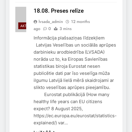
18.08. Preses relīze
lvsada_admin
12 months
AKTUALITĀTES
ago
0
3 mins
Informācija plašsaziņas līdzekļiem
Latvijas Veselības un sociālās aprūpes
darbinieku arodbiedrība (LVSADA)
norāda uz to, ka Eiropas Savienības
statistikas biroja Eurostat nesen
publicētie dati par īso veselīga mūža
ilgumu Latvijā lielā mērā skaidrojami ar
slikto veselības aprūpes pieejamību.
Eurostat publikācijā (How many
healthy life years can EU citizens
expect? 8 August 2025,
https://ec.europa.eu/eurostat/statistics-
explained/) var…