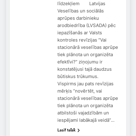
līdzekļiem Latvijas
Veselības un sociālās
aprūpes darbinieku
arodbiedrība (LVSADA) pēc
iepazīšanās ar Valsts
kontroles revīzijas “Vai
stacionārā veselības aprūpe
tiek plānota un organizēta
efektīvi?” ziņojumu ir
konstatējusi tajā daudzus
būtiskus trūkumus.
Vispirms jau pats revīzijas
mērķis “novērtēt, vai
stacionārā veselības aprūpe
tiek plānota un organizēta
atbilstoši vajadzībām un
iespējami labākajā veidā”…
Lasīt tālāk