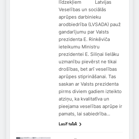
līdzekļiem Latvijas
Veselības un sociālās
aprūpes darbinieku
arodbiedrība (LVSADA) pauž
gandarījumu par Valsts
prezidenta E. Rinkēviča
ieteikumu Ministru
prezidentei E. Siliņai lielāku
uzmanību pievērst ne tikai
drošības, bet arī veselības
aprūpes stiprināšanai. Tas
saskan ar Valsts prezidenta
pirms diviem gadiem izteikto
atziņu, ka kvalitatīva un
pieejama veselības aprūpe ir
pamats, lai sabiedrība…
Lasīt tālāk