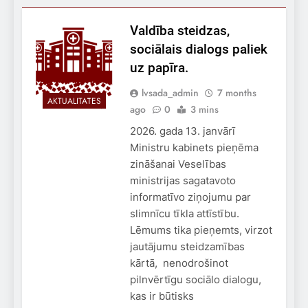
Valdība steidzas,
sociālais dialogs paliek
uz papīra.
lvsada_admin
7 months
AKTUALITĀTES
ago
0
3 mins
2026. gada 13. janvārī
Ministru kabinets pieņēma
zināšanai Veselības
ministrijas sagatavoto
informatīvo ziņojumu par
slimnīcu tīkla attīstību.
Lēmums tika pieņemts, virzot
jautājumu steidzamības
kārtā, nenodrošinot
pilnvērtīgu sociālo dialogu,
kas ir būtisks