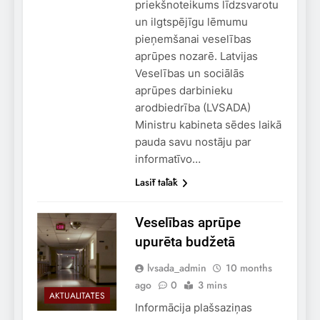
priekšnoteikums līdzsvarotu
un ilgtspējīgu lēmumu
pieņemšanai veselības
aprūpes nozarē. Latvijas
Veselības un sociālās
aprūpes darbinieku
arodbiedrība (LVSADA)
Ministru kabineta sēdes laikā
pauda savu nostāju par
informatīvo…
Lasīt tālāk
Veselības aprūpe
upurēta budžetā
lvsada_admin
10 months
ago
0
3 mins
AKTUALITĀTES
Informācija plašsaziņas