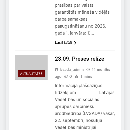
prasības par valsts
garantētās mēneša vidējās
darba samaksas
paaugstināšanu no 2026.
gada 1. janvāra: 1)…
Lasīt tālāk
23.09. Preses relīze
lvsada_admin
11 months
AKTUALITĀTES
ago
0
1 mins
Informācija plašsaziņas
līdzekļiem Latvijas
Veselības un sociālās
aprūpes darbinieku
arodbiedrība (LVSADA) vakar,
22. septembrī, nosūtīja
Veselības ministrijai