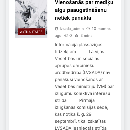
Vienošanās par mediķu
algu paaugstināšanu
netiek panākta
lvsada_admin
10 months
AKTUALITĀTES
ago
0
3 mins
Informācija plašsaziņas
līdzekļiem Latvijas
Veselības un sociālās
aprūpes darbinieku
arodbiedrība (LVSADA) nav
panākusi vienošanos ar
Veselības ministriju (VM) par
izlīgumu kolektīvā interešu
strīdā. Pirmajā
izlīgšanas komisijas sēdē,
kas notika š. g. 29.
septembrī, tika izskatītas
LVSADA iesniegtās strīda