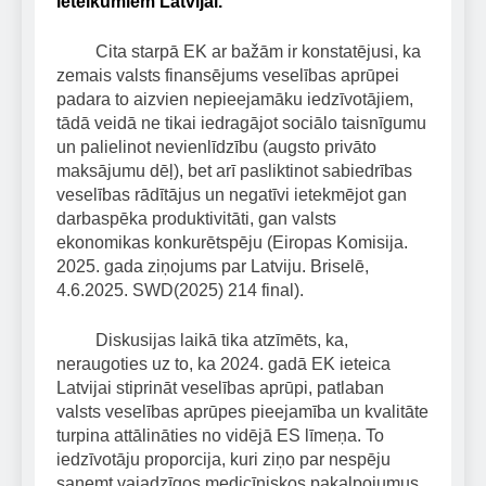
ieteikumiem Latvijai.
Cita starpā EK ar bažām ir konstatējusi, ka
zemais valsts finansējums veselības aprūpei
padara to aizvien nepieejamāku iedzīvotājiem,
tādā veidā ne tikai iedragājot sociālo taisnīgumu
un palielinot nevienlīdzību (augsto privāto
maksājumu dēļ), bet arī pasliktinot sabiedrības
veselības rādītājus un negatīvi ietekmējot gan
darbaspēka produktivitāti, gan valsts
ekonomikas konkurētspēju (Eiropas Komisija.
2025. gada ziņojums par Latviju. Briselē,
4.6.2025. SWD(2025) 214 final).
Diskusijas laikā tika atzīmēts, ka,
neraugoties uz to, ka 2024. gadā EK ieteica
Latvijai stiprināt veselības aprūpi, patlaban
valsts veselības aprūpes pieejamība un kvalitāte
turpina attālināties no vidējā ES līmeņa. To
iedzīvotāju proporcija, kuri ziņo par nespēju
saņemt vajadzīgos medicīniskos pakalpojumus,