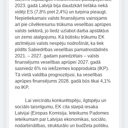
2023. gadā Latvijā bija daudzkārt lielāka nekā
vidēji ES (7,8% pret 2,4%) un turpina pieaugt.
Nepietiekamais valsts finansējums vainojams
arī pie cilvēkresursu trūkuma veselības aprūpes
valsts sektorā, jo liedz uzlabot darba apstākļus
un zemo atalgojumu. Kā būtisku trūkumu EK
atzīmējusi valsts nespēju nodrošināt, ka tiek
pildīts Sabiedrības veselības pamatnostādnēs
2021. – 2027. gadam paredzētais – valsts
finansējums veselības aprūpei 2027. gadā
sasniedz 6% no iekšzemes kopprodukta (IKP).
Tā vietā valdība prognozējusi, ka veselības
aprūpes finansējums 2028. gadā būs tikai 4,1%
no IKP.
Lai veicinātu konkurētspēju, ilgtspēju un
sociālo taisnīgumu, EK cita starpā iesaka
Latvijai (Eiropas Komisija. Ieteikums Padomes
ieteikumam par Latvijas ekonomikas, sociālo,
nodarbinātības, strukturālo un budžeta politiku.