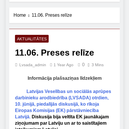
Home
11.06. Preses relīze
AKTUALITĀTES
11.06. Preses relīze
0
Lvsada_admin
1 Year Ago
3 Mins
Informācija plašsaziņas līdzekļiem
Latvijas Veselības un sociālās aprūpes
darbinieku arodbiedrība (LVSADA) otrdien,
10. jūnijā, piedalījās diskusijā, ko rīkoja
Eiropas Komisijas (EK) pārstāvniecība
Latvijā.
Diskusija bija veltīta EK jaunākajam
ziņojumam par Latviju un ar to saistītajiem