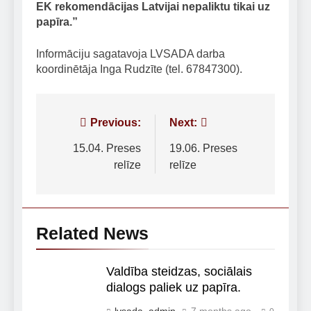
EK rekomendācijas Latvijai nepaliktu tikai uz
papīra.”
Informāciju sagatavoja LVSADA darba
koordinētāja Inga Rudzīte (tel. 67847300).
Post
Previous:
Next:
navigation
15.04. Preses
19.06. Preses
relīze
relīze
Related News
Valdība steidzas, sociālais
dialogs paliek uz papīra.
lvsada_admin
7 months ago