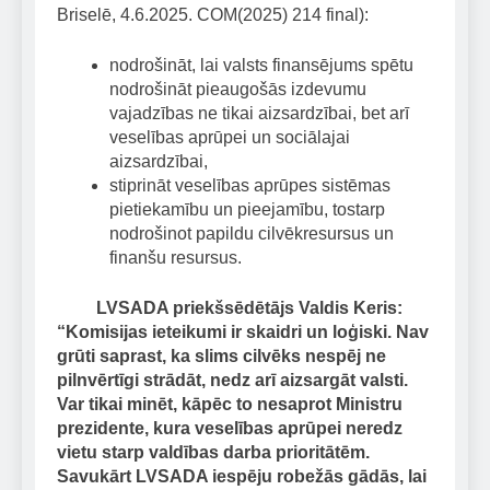
Briselē, 4.6.2025. COM(2025) 214 final):
nodrošināt, lai valsts finansējums spētu
nodrošināt pieaugošās izdevumu
vajadzības ne tikai aizsardzībai, bet arī
veselības aprūpei un sociālajai
aizsardzībai,
stiprināt veselības aprūpes sistēmas
pietiekamību un pieejamību, tostarp
nodrošinot papildu cilvēkresursus un
finanšu resursus.
LVSADA priekšsēdētājs Valdis Keris:
“Komisijas ieteikumi ir skaidri un loģiski. Nav
grūti saprast, ka slims cilvēks nespēj ne
pilnvērtīgi strādāt, nedz arī aizsargāt valsti.
Var tikai minēt, kāpēc to nesaprot Ministru
prezidente, kura veselības aprūpei neredz
vietu starp valdības darba prioritātēm.
Savukārt LVSADA iespēju robežās gādās, lai