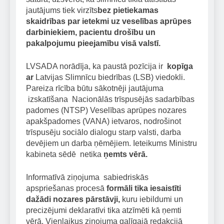
jautājums tiek virzīts
bez pietiekamas
skaidrības par ietekmi uz veselības aprūpes
darbiniekiem, pacientu drošību un
pakalpojumu pieejamību visā valstī
.
LVSADA norādīja, ka paustā pozīcija ir
kopīga
ar
Latvijas Slimnīcu biedrības (LSB) viedokli.
Pareiza rīcība būtu sākotnēji jautājuma
izskatīšana Nacionālās trīspusējās sadarbības
padomes (NTSP) Veselības aprūpes nozares
apakšpadomes (VANA) ietvaros, nodrošinot
trīspusēju sociālo dialogu starp valsti, darba
devējiem un darba ņēmējiem. Ieteikums Ministru
kabineta sēdē netika
ņemts vērā
.
Informatīvā ziņojuma sabiedriskās
apspriešanas procesā
formāli tika iesaistīti
dažādi nozares pārstāvji
,
kuru iebildumi un
precizējumi deklaratīvi tika atzīmēti kā ņemti
vērā. Vienlaikus ziņojuma galīgajā redakcijā