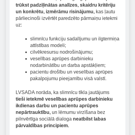
trūkst padziļinātas analīzes, skaidru kritēriju
un konkrētu, izmērāmu risinājumu
,
kas ļautu
pārliecinoši izvērtēt paredzēto pārmaiņu ietekmi
uz:
slimnīcu funkciju sadalījumu un ilgtermiņa
attīstības modeli;
cilvēkresursu nodrošinājumu;
veselības aprūpes darbinieku
nodarbinātību un darba apstākļiem;
pacientu drošību un veselības aprūpes
pakalpojumu pieejamību visā valstī.
LVSADA norāda, ka slimnīcu tīkla jautājums
tieši ietekmē veselības aprūpes darbinieku
ikdienas darbu un pacientu aprūpes
nepārtrauktību
,
un lēmumu virzīšana bez
pilnvērtīga sociālā dialoga
neatbilst labas
pārvaldības principiem
.