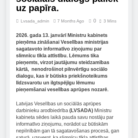
uz papīra.
0
Lvsada_admin
7 Months Ago
3 Mins
2026. gada 13. janvārī
Ministru kabinets
pieņēma zināšanai Veselības ministrijas
sagatavoto informatīvo ziņojumu par
slimnīcu tīkla attīstību. Lēmums tika
pieņemts,
virzot jautājumu steidzamības
kārtā, nenodrošinot pilnvērtīgu sociālo
dialogu
, kas ir būtisks priekšnoteikums
līdzsvarotu un ilgtspējīgu lēmumu
pieņemšanai veselības aprūpes nozarē.
Latvijas Veselības un sociālās aprūpes
darbinieku arodbiedrība
(LVSADA)
Ministru
kabineta sēdes laikā pauda savu nostāju par
informatīvo ziņojumu, norādot uz būtiskām
nepilnībām gan tā sagatavošanas procesā, gan
saturā, uzsverot, ka slimnīcu tīkla attīstības