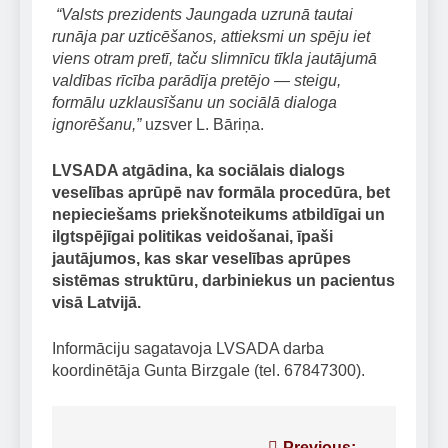
“Valsts prezidents Jaungada uzrunā tautai
runāja par uzticēšanos, attieksmi un spēju iet
viens otram pretī, taču slimnīcu tīkla jautājumā
valdības rīcība parādīja pretējo — steigu,
formālu uzklausīšanu un sociālā dialoga
ignorēšanu,”
uzsver L. Bāriņa.
LVSADA atgādina, ka sociālais dialogs
veselības aprūpē nav formāla procedūra, bet
nepieciešams priekšnoteikums atbildīgai un
ilgtspējīgai politikas veidošanai
, īpaši
jautājumos, kas skar veselības aprūpes
sistēmas struktūru, darbiniekus un pacientus
visā Latvijā.
Informāciju sagatavoja LVSADA darba
koordinētāja Gunta Birzgale (tel. 67847300).
Previous: