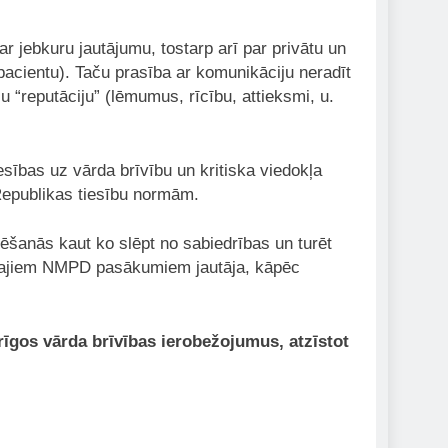
ebkuru jautājumu, tostarp arī par privātu un
 pacientu). Taču prasība ar komunikāciju neradīt
u “reputāciju” (lēmumus, rīcību, attieksmi, u.
bas uz vārda brīvību un kritiska viedokļa
Republikas tiesību normām.
šanās kaut ko slēpt no sabiedrības un turēt
kotajiem NMPD pasākumiem jautāja, kāpēc
gos vārda brīvības ierobežojumus, atzīstot