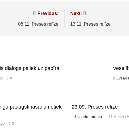
Previous:
Next:
05.11. Preses relīze
13.11. Preses relīze
is dialogs paliek uz papīra.
Veselī
Lvsad
go
0
lgu paaugstināšanu netiek
23.09. Preses relīze
Lvsada_admin
11 Months 
Ago
0