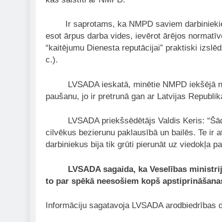
Ir saprotams, ka NMPD saviem darbiniekiem uz
esot ārpus darba vides, ievērot ārējos normatīvo
“kaitējumu Dienesta reputācijai” praktiski izslē
c.).
LVSADA ieskatā, minētie NMPD iekšējā normatī
paušanu, jo ir pretrunā gan ar Latvijas Republ
LVSADA priekšsēdētājs Valdis Keris: “Šādus vā
cilvēkus bezierunu paklausībā un bailēs. Te ir
darbiniekus bija tik grūti pierunāt uz viedokļa p
LVSADA sagaida, ka Veselības ministrija b
to par spēkā neesošiem kopš apstiprināšanas
Informāciju sagatavoja LVSADA arodbiedrības da