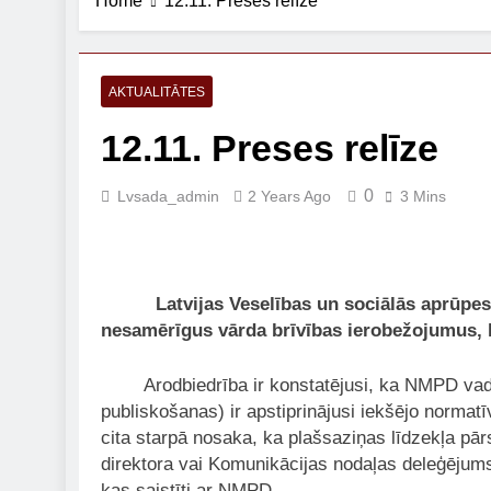
Home
12.11. Preses relīze
AKTUALITĀTES
12.11. Preses relīze
0
Lvsada_admin
2 Years Ago
3 Mins
Latvijas Veselības un sociālās aprūp
nesamērīgus vārda brīvības ierobežojumus, 
Arodbiedrība ir konstatējusi, ka NMPD vadība 
publiskošanas) ir apstiprinājusi iekšējo normat
cita starpā nosaka, ka plašsaziņas līdzekļa pārs
direktora vai Komunikācijas nodaļas deleģējums”
kas saistīti ar NMPD.