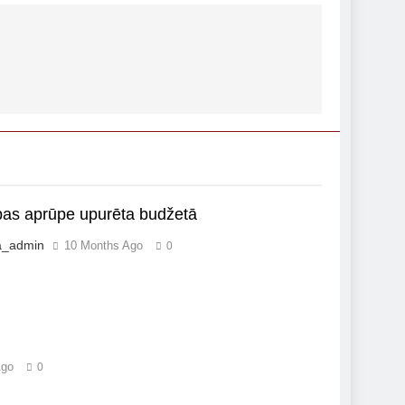
bas aprūpe upurēta budžetā
a_admin
10 Months Ago
0
Ago
0