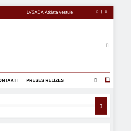
LVSADA Atklāta vēstule
23.08. Preses relīze
31.08. Preses relīze
18.08. Preses relīze
LVSADA Atklāta vēstule
23.08. Preses relīze
ONTAKTI
PRESES RELĪZES
31.08. Preses relīze