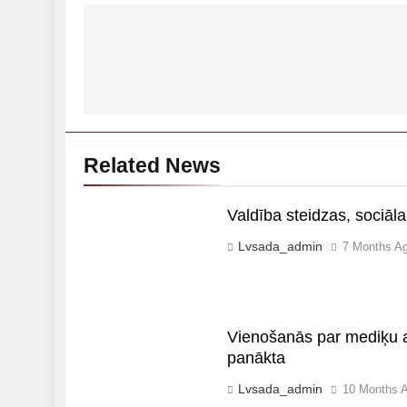
Post
navigation
Related News
Valdība steidzas, sociāla
Lvsada_admin
7 Months A
Vienošanās par mediķu a
panākta
Lvsada_admin
10 Months 