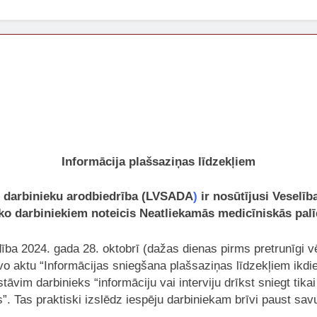
Informācija plašsaziņas līdzekļiem
es darbinieku arodbiedrība (LVSADA
)
ir nosūtījusi Veselīb
ko darbiniekiem noteicis Neatliekamās medicīniskās pal
2024. gada 28. oktobrī (dažas dienas pirms pretrunīgi vē
īvo aktu “Informācijas sniegšana plašsaziņas līdzekļiem ikdi
tāvim darbinieks “informāciju vai interviju drīkst sniegt ti
. Tas praktiski izslēdz iespēju darbiniekam brīvi paust sav