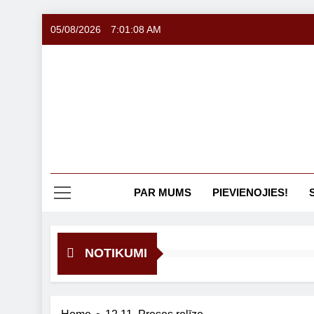
Skip
05/08/2026
7:01:08 AM
to
content
PAR MUMS
PIEVIENOJIES!
NOTIKUMI