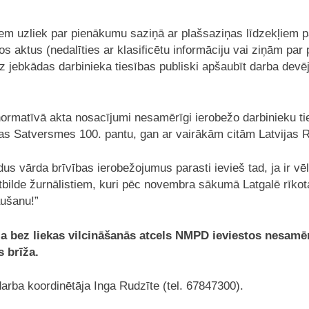
liek par pienākumu saziņā ar plašsaziņas līdzekļiem par j
s aktus (nedalīties ar klasificētu informāciju vai ziņām par
dz jebkādas darbinieka tiesības publiski apšaubīt darba devēj
vā akta nosacījumi nesamērīgi ierobežo darbinieku tiesī
ikas Satversmes 100. pantu, gan ar vairākām citām Latvijas 
rda brīvības ierobežojumus parasti ievieš tad, ja ir vēlē
 atbilde žurnālistiem, kuri pēc novembra sākumā Latgalē rī
aušanu!”
ez liekas vilcināšanās atcels NMPD ieviestos nesamērī
 brīža.
rba koordinētāja Inga Rudzīte (tel. 67847300).