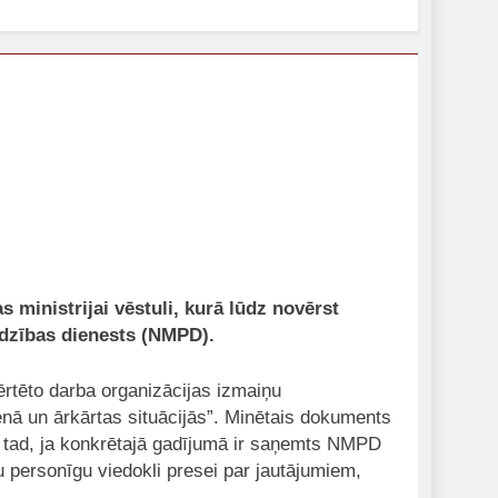
as ministrijai vēstuli, kurā lūdz novērst
īdzības dienests (NMPD).
rtēto darba organizācijas izmaiņu
enā un ārkārtas situācijās”. Minētais dokuments
kai tad, ja konkrētajā gadījumā ir saņemts NMPD
u personīgu viedokli presei par jautājumiem,