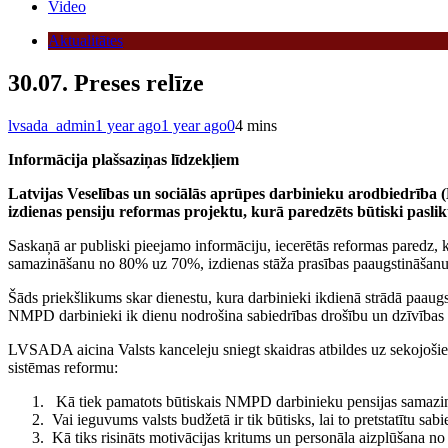
Video
Aktualitātes
30.07. Preses relīze
lvsada_admin
1 year ago
1 year ago
0
4 mins
Informācija plašsaziņas līdzekļiem
Latvijas Veselības un sociālās aprūpes darbinieku arodbiedrīb
izdienas pensiju reformas projektu, kurā paredzēts būtiski pasl
Saskaņā ar publiski pieejamo informāciju, iecerētās reformas paredz
samazināšanu no 80% uz 70%, izdienas stāža prasības paaugstināšanu 
Šāds priekšlikums skar dienestu, kura darbinieki ikdienā strādā paaugs
NMPD darbinieki ik dienu nodrošina sabiedrības drošību un dzīvības g
LVSADA aicina Valsts kanceleju sniegt skaidras atbildes uz sekojošiem 
sistēmas reformu:
Kā tiek pamatots būtiskais NMPD darbinieku pensijas samazināj
Vai ieguvums valsts budžetā ir tik būtisks, lai to pretstatītu sab
Kā tiks risināts motivācijas kritums un personāla aizplūšana n