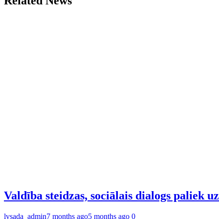
Related News
Valdība steidzas, sociālais dialogs paliek u
lvsada_admin
7 months ago
5 months ago
0