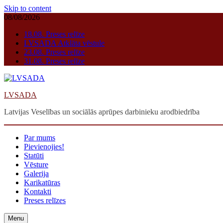
Skip to content
08/08/2026
18.08. Preses relīze
LVSADA Atklāta vēstule
23.08. Preses relīze
31.08. Preses relīze
LVSADA
Latvijas Veselības un sociālās aprūpes darbinieku arodbiedrība
Par mums
Pievienojies!
Statūti
Vēsture
Galerija
Karikatūras
Kontakti
Preses relīzes
Menu