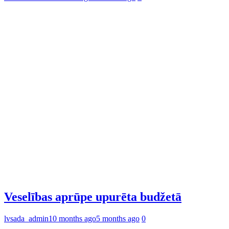
Veselības aprūpe upurēta budžetā
lvsada_admin
10 months ago
5 months ago
0