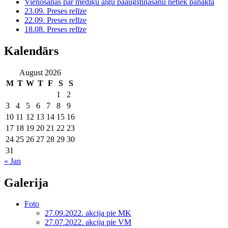
Vienošanās par mediķu algu paaugstināšanu netiek panākta
23.09. Preses relīze
22.09. Preses relīze
18.08. Preses relīze
Kalendārs
August 2026
M
T
W
T
F
S
S
1
2
3
4
5
6
7
8
9
10
11
12
13
14
15
16
17
18
19
20
21
22
23
24
25
26
27
28
29
30
31
« Jan
Galerija
Foto
27.09.2022. akcija pie MK
27.07.2022. akcija pie VM