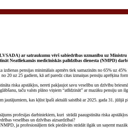
a (LVSADA) ar satraukumu vērš sabiedrības uzmanību uz Ministru
iktināt Neatliekamās medicīniskās palīdzības dienesta (NMPD) darb
, ka izdienas pensijas minimālais apmērs tiek samazināts no 65% uz 45
no 20 uz 25 gadiem, kā arī paredz citas izmaiņas pensiju aprēķina form
tināta riska apstākļos, nereti pakļaujot savu veselību un dzīvību briesm
lābšanu, taču valsts plāno viņiem “atlīdzināt” ar mazāku pensiju un i
jautājumiem, kas kļūst īpaši aktuāli saistībā ar 2025. gada 31. jūlijā p
ums profesijas darbiniekiem, kuri strādā paaugstināta riska apstākļos
iedrības veselības un dzīvības aizsardzībai?
o NMPD, ja profesionāļiem tiek piedāvāts strādāt ilgāk un saņemt mazāk