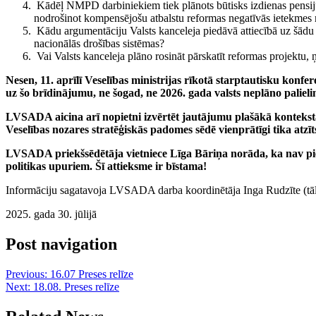
Kādēļ NMPD darbiniekiem tiek plānots būtisks izdienas pensiju 
nodrošinot kompensējošu atbalstu reformas negatīvās ietekmes
Kādu argumentāciju Valsts kanceleja piedāvā attiecībā uz šādu p
nacionālās drošības sistēmas?
Vai Valsts kanceleja plāno rosināt pārskatīt reformas projektu,
Nesen, 11. aprīlī Veselības ministrijas rīkotā starptautisku konfe
uz šo brīdinājumu, ne šogad, ne 2026. gada valsts neplāno palieli
LVSADA aicina arī nopietni izvērtēt jautājumu plašākā kontekstā –
Veselības nozares stratēģiskās padomes sēdē vienprātīgi tika atzī
LVSADA priekšsēdētāja vietniece Līga Bāriņa norāda, ka nav pieļ
politikas upuriem. Šī attieksme ir bīstama!
Informāciju sagatavoja LVSADA darba koordinētāja Inga Rudzīte (tā
2025. gada 30. jūlijā
Post navigation
Previous:
16.07 Preses relīze
Next:
18.08. Preses relīze