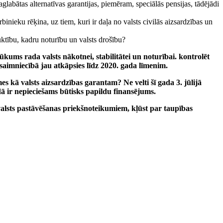
abātas alternatīvas garantijas, piemēram, speciālās pensijas, tādējādi
ieku rēķina, uz tiem, kuri ir daļa no valsts civilās aizsardzības un
uktību, kadru noturību un valsts drošību?
rūkums rada valsts nākotnei, stabilitātei un noturībai. kontrolēt
tsaimniecībā jau atkāpsies līdz 2020. gada līmenim.
s kā valsts aizsardzības garantam? Ne velti šī gada 3. jūlijā
dā ir nepieciešams būtisks papildu finansējums.
alsts pastāvēšanas priekšnoteikumiem, kļūst par taupības