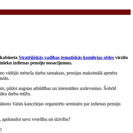
 kabineta
Stratēģiskās vadības tematiskās komitejas sēdes
virzīto
inieku izdienas pensiju nosacījumus.
% no vidējās mēneša darba samaksas, pensijas maksimālā apmēra
ulās.
ām, pildot augstas atbildības un intensitātes uzdevumus. Šobrīd
lgāku darba mūžu.
lānoto Valsts kancelejas organizēto semināru par izdienas pensiju
, apdraudot savu veselību un dzīvību?
?