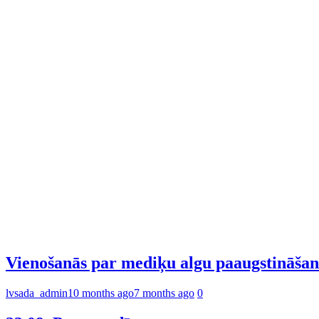
Vienošanās par mediķu algu paaugstināšan
lvsada_admin
10 months ago
7 months ago
0