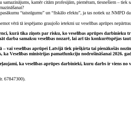
samazinājums, kamēr citām profesijām, piemēram, tiesnešiem – tiek sagl
 mazināšanai?
asākumu “taisnīgumu” un “fiskālo efektu”, ja tas notiek uz NMPD darbin
 ņemot vērā tā iespējamo graujošo ietekmi uz veselības aprūpes nepārtra
renci, kurā tika ziņots par risku, ko veselības aprūpes darbinieku t
nāt darba samaksu veselības nozarē, lai arī tās konkurētspējas tau
 vai veselības aprūpei Latvijā tiek piešķirta tai pienākošās nozīme
ts, ka Veselības ministrijas pamatfunkciju nodrošināšanai 2026. ga
aujami, ka veselības aprūpes darbinieki, kuru darbs ir viens no v
lr. 67847300).