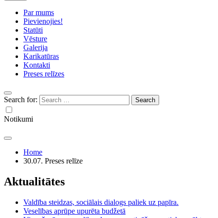
Par mums
Pievienojies!
Statūti
Vēsture
Galerija
Karikatūras
Kontakti
Preses relīzes
Search for:
Notikumi
Home
30.07. Preses relīze
Aktualitātes
Valdība steidzas, sociālais dialogs paliek uz papīra.
Veselības aprūpe upurēta budžetā