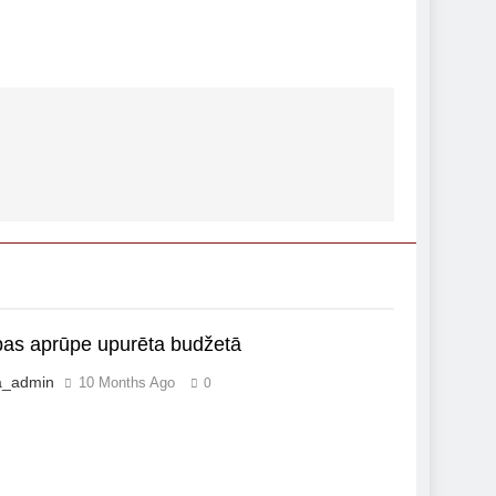
bas aprūpe upurēta budžetā
a_admin
10 Months Ago
0