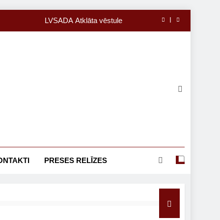
LVSADA Atklāta vēstule
23.08. Preses relīze
31.08. Preses relīze
18.08. Preses relīze
LVSADA Atklāta vēstule
23.08. Preses relīze
31.08. Preses relīze
ONTAKTI
PRESES RELĪZES