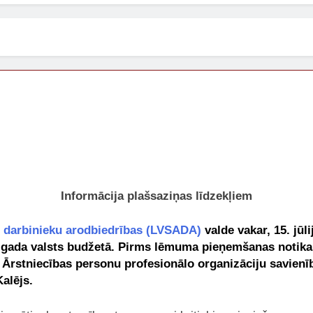
Informācija plašsaziņas līdzekļiem
es darbinieku arodbiedrības (LVSADA)
valde vakar, 15. jūl
 gada valsts budžetā. Pirms lēmuma pieņemšanas notika d
s Ārstniecības personu profesionālo organizāciju savienī
alējs.