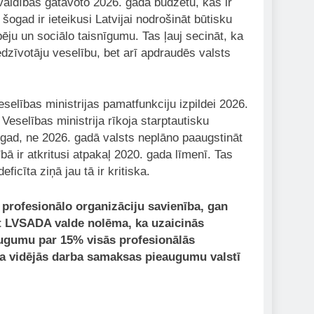
valdības gatavoto 2026. gada budžetu, kas ir
šogad ir ieteikusi Latvijai nodrošināt būtisku
pēju un sociālo taisnīgumu. Tas ļauj secināt, ka
edzīvotāju veselību, bet arī apdraudēs valsts
elības ministrijas pamatfunkciju izpildei 2026.
 Veselības ministrija rīkoja starptautisku
ogad, ne 2026. gadā valsts neplāno paaugstināt
 ir atkritusi atpakaļ 2020. gada līmenī. Tas
icīta ziņā jau tā ir kritiska.
 profesionālo organizāciju savienība, gan
ārt LVSADA valde nolēma, ka uzaicinās
augumu par 15% visās profesionālās
eša vidējās darba samaksas pieaugumu valstī