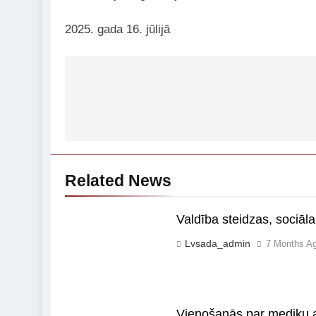
2025. gada 16. jūlijā
Post
navigation
Related News
Valdība steidzas, sociāla
Lvsada_admin
7 Months A
Vienošanās par mediķu a