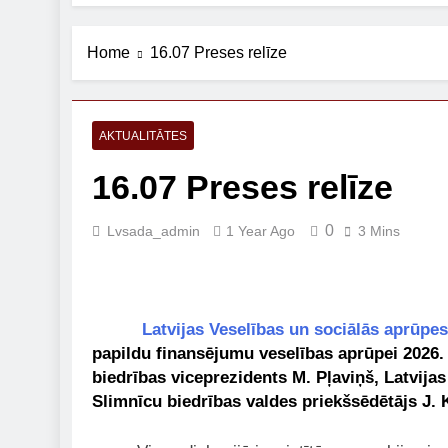
Home
16.07 Preses relīze
AKTUALITĀTES
16.07 Preses relīze
0
Lvsada_admin
1 Year Ago
3 Mins
Latvijas Veselības un sociālās aprūp
papildu finansējumu veselības aprūpei 2026.
biedrības viceprezidents M. Pļaviņš, Latvija
Slimnīcu biedrības valdes priekšsēdētājs J. K