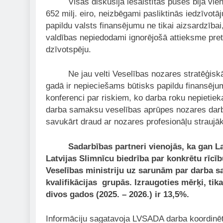
Visas diskusijā iesaistītās puses bija vienisp
652 milj. eiro, neizbēgami pasliktinās iedzīvotā
papildu valsts finansējumu ne tikai aizsardzībai,
valdības nepiedodami ignorējošā attieksme pret 
dzīvotspēju.
Ne jau velti Veselības nozares stratēģiskās pa
gadā ir nepieciešams būtisks papildu finansējums.
konferenci par riskiem, ko darba roku nepietie
darba samaksu veselības aprūpes nozares darbini
savukārt draud ar nozares profesionāļu straujāku
Sadarbības partneri vienojās, ka gan
La
Latvijas Slimnīcu biedrība par konkrētu rīcī
Veselības ministriju uz sarunām par darba s
kvalifikācijas grupās. Izraugoties mērķi, t
divos gados (2025. – 2026.) ir 13,5%.
Informāciju sagatavoja LVSADA darba koordinētā