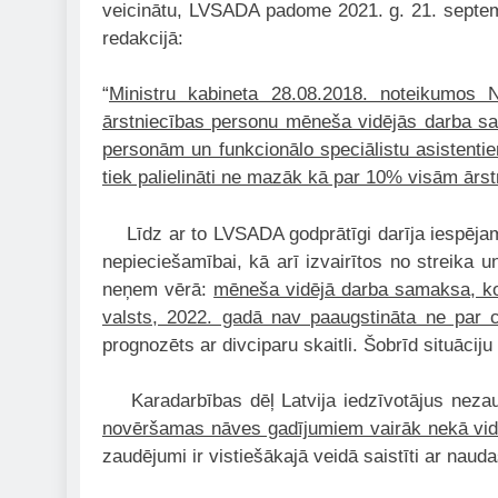
veicinātu, LVSADA padome 2021. g. 21. septembr
redakcijā:
“
Ministru kabineta 28.08.2018. noteikumos 
ārstniecības personu mēneša vidējās darba sa
personām un funkcionālo speciālistu asistent
tiek palielināti ne mazāk kā par 10% visām ār
Līdz ar to LVSADA godprātīgi darīja iespējamo,
nepieciešamībai, kā arī izvairītos no streika 
neņem vērā:
mēneša vidējā darba samaksa, ko 
valsts, 2022. gadā nav paaugstināta ne par 
prognozēts ar divciparu skaitli. Šobrīd situāci
Karadarbības dēļ Latvija iedzīvotājus nezau
novēršamas nāves gadījumiem vairāk nekā vid
zaudējumi ir vistiešākajā veidā saistīti ar nau