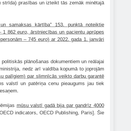
 strīda) prasības un izteikt tās zemāk minētajā
un samaksas kārtība” 153. punktā noteiktie
 – 1 862
euro
, ārstniecības un pacientu aprūpes
ta personām – 745
euro
) ar 2022. gada 1. janvāri
i politiskās plānošanas dokumentiem un reālajai
ministrija, nedz arī valdība kopumā to joprojām
 palīgiem) par slimnīcās veikto darbu garantē
s valstī un patēriņa cenu pieaugums jau tiek
s nesaņem.
dēmijas
mūsu valstī gadā bija par gandrīz 4000
OECD indicators, OECD Publishing, Paris]. Šie