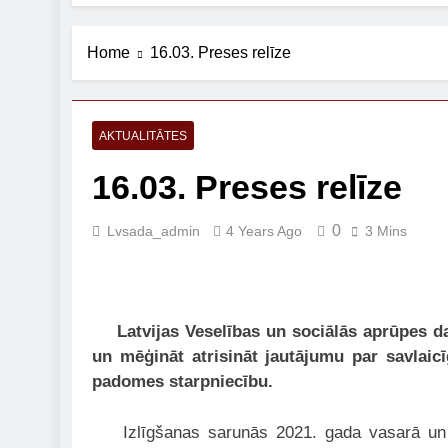
Home
16.03. Preses relīze
AKTUALITĀTES
16.03. Preses relīze
0
Lvsada_admin
4 Years Ago
3 Mins
Latvijas Veselības un sociālās aprūpes 
un mēģināt atrisināt jautājumu par savlai
padomes starpniecību.
Izlīgšanas sarunās 2021. gada vasarā un ru