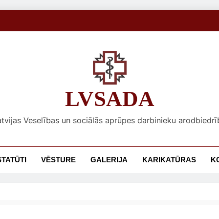
LVSADA
atvijas Veselības un sociālās aprūpes darbinieku arodbiedrī
STATŪTI
VĒSTURE
GALERIJA
KARIKATŪRAS
K