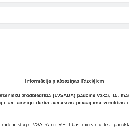
Informācija plašsaziņas līdzekļiem
darbinieku arodbiedrība (LVSADA
) padome vakar, 15. mar
cīgu un taisnīgu darba samaksas pieaugumu veselības n
denī starp LVSADA un Veselības ministriju tika panākta 