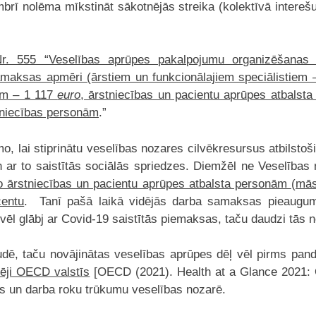
ī nolēma mīkstināt sākotnējās streika (kolektīvā interešu
Nr. 555 “Veselības aprūpes pakalpojumu organizēšanas 
maksas apmēri (ārstiem un funkcionālajiem speciālistiem
iem – 1 117
euro
, ārstniecības un pacientu aprūpes atbals
stniecības personām
.”
 lai stiprinātu veselības nozares cilvēkresursus atbilstoš
un ar to saistītās sociālās spriedzes. Diemžēl ne Veselības 
ārstniecības un pacientu aprūpes atbalsta personām (māsu
centu
. Tanī pašā laikā vidējās darba samaksas pieaugum
ju vēl glābj ar Covid-19 saistītās piemaksas, taču daudzi tā
dē, taču novājinātas veselības aprūpes dēļ vēl pirms pan
ēji OECD valstīs
[OECD (2021). Health at a Glance 2021: 
das un darba roku trūkumu veselības nozarē.