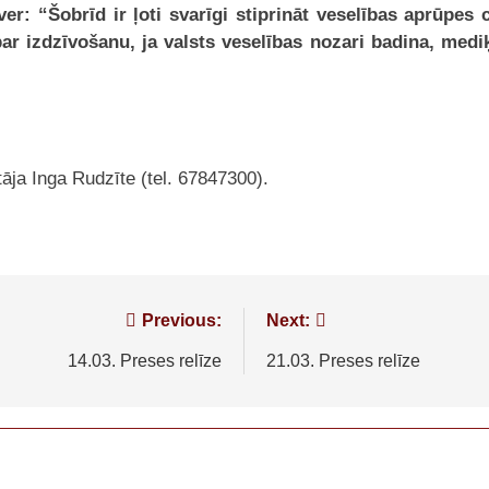
 “Šobrīd ir ļoti svarīgi stiprināt veselības aprūpes c
r izdzīvošanu, ja valsts veselības nozari badina, mediķ
ja Inga Rudzīte (tel. 67847300).
Previous:
Next:
14.03. Preses relīze
21.03. Preses relīze