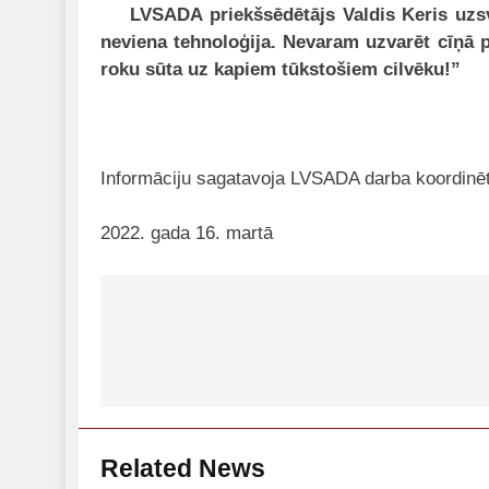
LVSADA priekšsēdētājs Valdis Keris uzsver:
neviena tehnoloģija. Nevaram uzvarēt cīņā pa
roku sūta uz kapiem tūkstošiem cilvēku!”
Informāciju sagatavoja LVSADA darba koordinētā
2022. gada 16. martā
Post
navigation
Related News