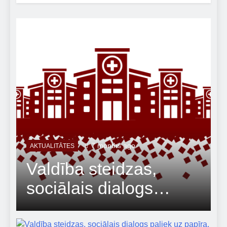
7 months ago
AKTUALITĀTES
Valdība steidzas,
sociālais dialogs
paliek uz papīra.