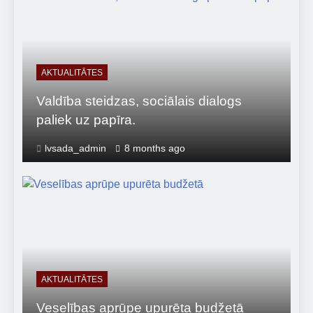
AKTUALITĀTES
Valdība steidzas, sociālais dialogs
paliek uz papīra.
lvsada_admin
8 months ago
AKTUALITĀTES
Veselības aprūpe upurēta budžetā