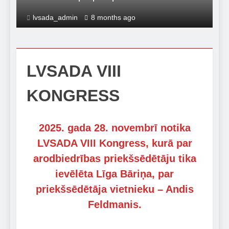
lvsada_admin
8 months ago
LVSADA VIII
KONGRESS
2025. gada 28. novembrī notika
LVSADA VIII Kongress, kurā par
arodbiedrības priekšsēdētāju tika
ievēlēta Līga Bāriņa, par
priekšsēdētāja vietnieku – Andis
Feldmanis.